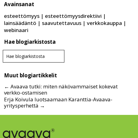
Avainsanat
esteettömyys
|
esteettömyysdirektiivi
|
lainsäädäntö
|
saavutettavuus
|
verkkokauppa
|
webinaari
Hae blogiarkistosta
haku
Search
kiinto
for...
piste
Muut blogiartikkelit
←
Avaava tutki: miten näkövammaiset kokevat
verkko-ostamisen
Erja Koivula luotsaamaan Karanttia-Avaava-
yritysperhettä
→