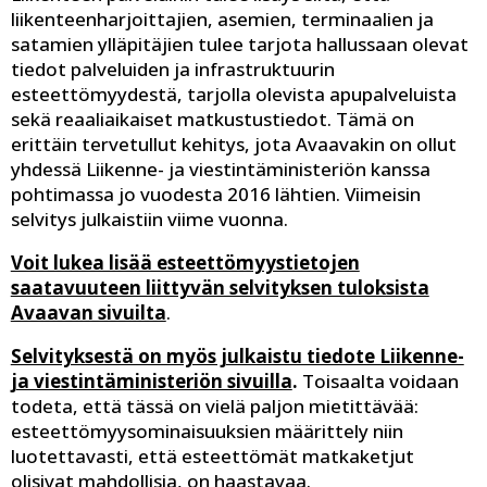
liikenteenharjoittajien, asemien, terminaalien ja
satamien ylläpitäjien tulee tarjota hallussaan olevat
tiedot palveluiden ja infrastruktuurin
esteettömyydestä, tarjolla olevista apupalveluista
sekä reaaliaikaiset matkustustiedot. Tämä on
erittäin tervetullut kehitys, jota Avaavakin on ollut
yhdessä Liikenne- ja viestintäministeriön kanssa
pohtimassa jo vuodesta 2016 lähtien. Viimeisin
selvitys julkaistiin viime vuonna.
Voit lukea lisää esteettömyystietojen
saatavuuteen liittyvän selvityksen tuloksista
Avaavan sivuilta
.
Selvityksestä on myös julkaistu tiedote Liikenne-
ja viestintäministeriön sivuilla
.
Toisaalta voidaan
todeta, että tässä on vielä paljon mietittävää:
esteettömyysominaisuuksien määrittely niin
luotettavasti, että esteettömät matkaketjut
olisivat mahdollisia, on haastavaa.