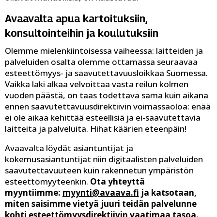
Avaavalta apua kartoituksiin,
konsultointeihin ja koulutuksiin
Olemme mielenkiintoisessa vaiheessa: laitteiden ja
palveluiden osalta olemme ottamassa seuraavaa
esteettömyys- ja saavutettavuusloikkaa Suomessa.
Vaikka laki alkaa velvoittaa vasta reilun kolmen
vuoden päästä, on taas todettava sama kuin aikana
ennen saavutettavuusdirektiivin voimassaoloa: enää
ei ole aikaa kehittää esteellisiä ja ei-saavutettavia
laitteita ja palveluita. Hihat käärien eteenpäin!
Avaavalta löydät asiantuntijat ja
kokemusasiantuntijat niin digitaalisten palveluiden
saavutettavuuteen kuin rakennetun ympäristön
esteettömyyteenkin.
Ota yhteyttä
myyntiimme:
myynti@avaava.fi
ja katsotaan,
miten saisimme vietyä juuri teidän palvelunne
kohti esteettömyysdirektiivin vaatimaa tasoa.