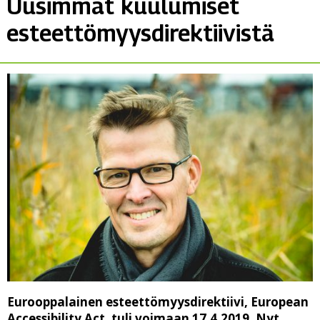
Uusimmat kuulumiset
esteettömyysdirektiivistä
Eurooppalainen esteettömyysdirektiivi,
European
Accessibility Act
, tuli voimaan 17.4.2019. Nyt