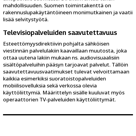
mahdollisuuden. Suomen toimintakenttä on
rakennuslupakäytäntöineen monimutkainen ja vaatii
lisää selvitystyötä.
Televisiopalveluiden saavutettavuus
Esteettömyysdirektiivin pohjalta sähköisen
viestinnän palvelulakiin kaavaillaan muutosta, joka
ottaa uutena lakiin mukaan ns. audiovisuaalisiin
sisältöpalveluihin pääsyn tarjoavat palvelut. Tällöin
saavutettavuusvaatimukset tulevat velvoittamaan
kaikkia esimerkiksi suoratoistopalveluiden
mobiilisovelluksia sekä verkossa olevia
käyttöliittymiä. Määrittelyn sisälle kuuluvat myös
operaattorien TV-palveluiden käyttöliittymät.