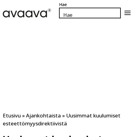
Hyppää
sivun
haku
Search
pääsisältöön
kiinto
for...
piste
Etusivu
»
Ajankohtaista
»
Uusimmat kuulumiset
esteettömyysdirektiivistä