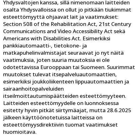
Yhdysvaltojen kanssa, sillä nimenomaan laitteiden
osalta Yhdysvalloissa on ollut jo pitkään tiukimmat
esteettömyyttä ohjaavat lait ja vaatimukset:
Section 508 of the Rehabilitation Act, 21st Century
Communications and Video Accessibility Act
sekä
Americans with Disabilities Act
. Esimerkiksi
pankkiautomaatti-, tietokone- ja
matkapuhelinvalmistajat seuraavat jo nyt näitä
vaatimuksia, joten suuria muutoksia ei ole
odotettavissa Eurooppaan tai Suomeen. Suurimmat
muutokset tulevat itsepalveluautomaattien,
esimerkiksi joukkoliikenteen lippuautomaattien ja
sairaanhoitopalveluiden
itseilmoittautumispäätteiden esteettömyyteen.
Laitteiden esteettömyydelle on luonnoksessa
esitetty hyvin pitkät siirtymäajat, mutta 28.6.2025
jälkeen käyttöönotetuissa laitteissa on
esteettömyysdirektiivin tuomat vaatimukset
huomioitava.