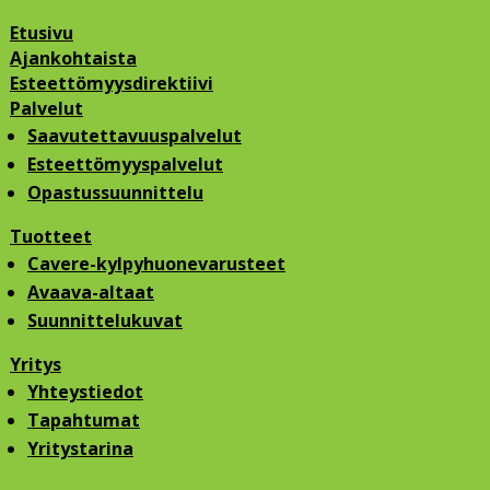
Etusivu
Ajankohtaista
Esteettömyysdirektiivi
Palvelut
Saavutettavuuspalvelut
Esteettömyyspalvelut
Opastussuunnittelu
Tuotteet
Cavere-kylpyhuonevarusteet
Avaava-altaat
Suunnittelukuvat
Yritys
Yhteystiedot
Tapahtumat
Yritystarina