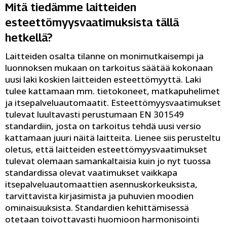
Mitä tiedämme laitteiden
esteettömyysvaatimuksista tällä
hetkellä?
Laitteiden osalta tilanne on monimutkaisempi ja
luonnoksen mukaan on tarkoitus säätää kokonaan
uusi laki koskien laitteiden esteettömyyttä. Laki
tulee kattamaan mm. tietokoneet, matkapuhelimet
ja itsepalveluautomaatit. Esteettömyysvaatimukset
tulevat luultavasti perustumaan EN 301549
standardiin, josta on tarkoitus tehdä uusi versio
kattamaan juuri näitä laitteita. Lienee siis perusteltu
oletus, että laitteiden esteettömyysvaatimukset
tulevat olemaan samankaltaisia kuin jo nyt tuossa
standardissa olevat vaatimukset vaikkapa
itsepalveluautomaattien asennuskorkeuksista,
tarvittavista kirjasimista ja puhuvien moodien
ominaisuuksista. Standardien kehittämisessä
otetaan toivottavasti huomioon harmonisointi