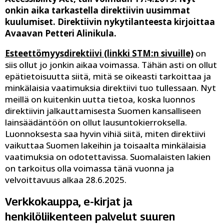
onkin aika tarkastella direktiivin uusimmat
kuulumiset. Direktiivin nykytilanteesta kirjoittaa
Avaavan Petteri Alinikula.
Esteettömyysdirektiivi (linkki STM:n sivuille)
on
siis ollut jo jonkin aikaa voimassa. Tähän asti on ollut
epätietoisuutta siitä, mitä se oikeasti tarkoittaa ja
minkälaisia vaatimuksia direktiivi tuo tullessaan. Nyt
meillä on kuitenkin uutta tietoa, koska luonnos
direktiivin jalkauttamisesta Suomen kansalliseen
lainsäädäntöön on ollut lausuntokierroksella.
Luonnoksesta saa hyvin vihiä siitä, miten direktiivi
vaikuttaa Suomen lakeihin ja toisaalta minkälaisia
vaatimuksia on odotettavissa. Suomalaisten lakien
on tarkoitus olla voimassa tänä vuonna ja
velvoittavuus alkaa 28.6.2025.
Verkkokauppa, e-kirjat ja
henkilöliikenteen palvelut suuren