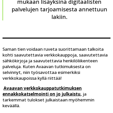
mukaan lisäyksinä digitaalisten
palvelujen tarjoamisesta annettuun
lakiin.
Saman tien voidaan ruveta suorittamaan talkoita
kohti saavutettavia verkkokauppoja, saavutettavia
sähkökirjoja ja saavutettavia henkilöliikenteen
palveluja. Kuten Avaavan tutkimuksesta on
selvinnyt, niin työsavottaa esimerkiksi
verkkokaupoissa kyllä riittää!
Avaavan verkkokauppatutkimuksen
ennakkokatselmointi on jo julkaistu
,
ja
tarkemmat tulokset julkaistaan myöhemmin
keväällä.