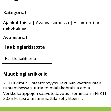
Kategoriat
Ajankohtaista
|
Avaava somessa
|
Asiantuntijan
näkökulmia
Avainsanat
Hae blogiarkistosta
haku
Search
kiinto
for...
piste
Muut blogi artikkelit
←
Tutkimus: Esteettömyysdirektiivin vaatimusten
tuntemisessa suuria toimialakohtaisia eroja
Verkkokauppojen saavutettavuus -seminaari EFEKTI
2025 keräsi alan ammattilaiset yhteen
→