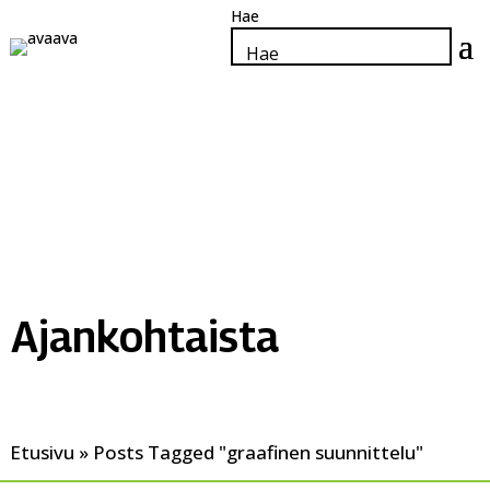
Hyppää
sivun
haku
Search
pääsisältöön
kiinto
for...
piste
Ajankohtaista
Etusivu
»
Posts Tagged "graafinen suunnittelu"