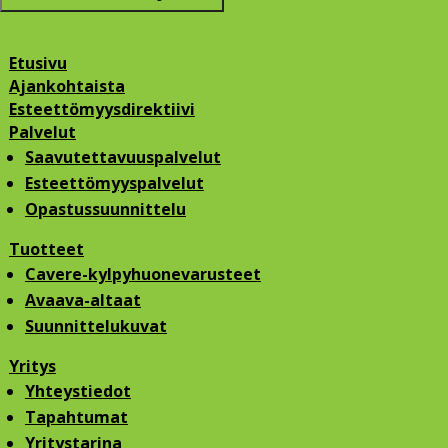
Etusivu
Ajankohtaista
Esteettömyysdirektiivi
Palvelut
Saavutettavuuspalvelut
Esteettömyyspalvelut
Opastussuunnittelu
Tuotteet
Cavere-kylpyhuonevarusteet
Avaava-altaat
Suunnittelukuvat
Yritys
Yhteystiedot
Tapahtumat
Yritystarina